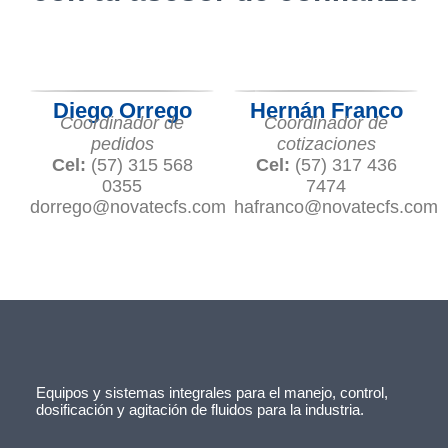
Diego Orrego
Hernán Franco
Coordinador de
Coordinador de
pedidos
cotizaciones
Cel:
(57) 315 568
Cel:
(57) 317 436
0355
7474
dorrego@novatecfs.com
hafranco@novatecfs.com
Equipos y sistemas integrales para el manejo, control,
dosificación y agitación de fluidos para la industria.